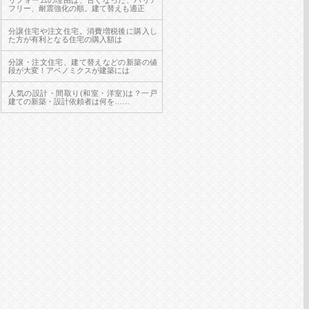
リフォームの理由は、古くなった、バリア
フリー、耐震強化の順。建て替えも適正
分譲住宅や注文住宅。消費増税後に購入し
た方が有利となる住宅の購入額は
分譲・注文住宅、建て替えなどの新築の値
段が大変！アベノミクスが建築には
人気の設計・間取り(和室・洋室)は？一戸
建ての新築・設計依頼者は何を……