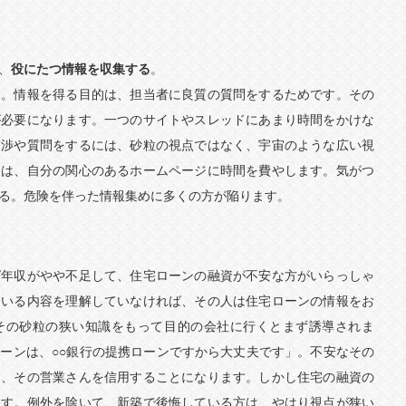
、
役にたつ情報を収集する
。
す。情報を得る目的は、担当者に良質の質問をするためです。その
が必要になります。一つのサイトやスレッドにあまり時間をかけな
交渉や質問をするには、砂粒の視点ではなく、宇宙のような広い視
人は、自分の関心のあるホームページに時間を費やします。気がつ
る。危険を伴った情報集めに多くの方が陥ります。
ば年収がやや不足して、住宅ローンの融資が不安な方がいらっしゃ
ている内容を理解していなければ、その人は住宅ローンの情報をお
その砂粒の狭い知識をもって目的の会社に行くとまず誘導されま
ーンは、○○銀行の提携ローンですから大丈夫です」。不安なその
て、その営業さんを信用することになります。しかし住宅の融資の
ます。例外を除いて、新築で後悔している方は、やはり視点が狭い