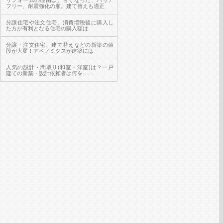
リフォームの理由は、古くなった、バリア
フリー、耐震強化の順。建て替えも適正
分譲住宅や注文住宅。消費増税後に購入し
た方が有利となる住宅の購入額は
分譲・注文住宅、建て替えなどの新築の値
段が大変！アベノミクスが建築には
人気の設計・間取り(和室・洋室)は？一戸
建ての新築・設計依頼者は何を……