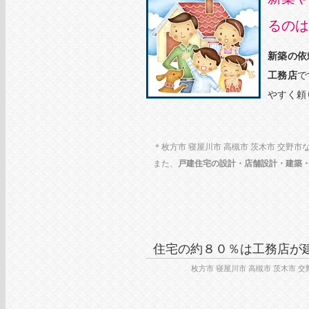
るのは
新築の依
工務店
で
やすく頼り
＊枚方市 寝屋川市 高槻市 茨木市 交野
また、
戸建住宅の設計・店舗設計・建築
住宅の約８０％は工務店が
枚方市 寝屋川市 高槻市 茨木市