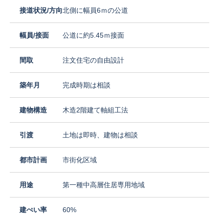
接道状況/方向
北側に幅員6ｍの公道
幅員/接面
公道に約5.45ｍ接面
間取
注文住宅の自由設計
築年月
完成時期は相談
建物構造
木造2階建て軸組工法
引渡
土地は即時、建物は相談
都市計画
市街化区域
用途
第一種中高層住居専用地域
建ぺい率
60%