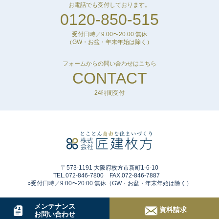
当社がお客様からいただいた個人情報は、以下の目的の必
お電話でも受付しております。
0120-850-515
要な範囲で使用いたします。
□お客様にサービスや物件などの情報を的確にお伝えする
受付日時／9:00〜20:00 無休
ため。
（GW・お盆・年末年始は除く）
□お客様がサービスをご利用になる際の身分証明のため。
□より満足していただけるサイトへと改善するため。
フォームからの問い合わせはこちら
□新たなサービスの開発を行うため。
CONTACT
□必要に応じてお客様に連絡を行うため。
24時間受付
●個人情報の第三者への開示について
当社が取得したお客様の個人データは、以下の場合を除
き、原則としていかなる第三者にも開示することはありま
せん。
□開示先、開示情報内容を特定したうえでお客様の合意が
〒573-1191 大阪府枚方市新町1-6-10
ある場合
TEL.072-846-7800 FAX.072-846-7887
□裁判所や警察などの公的機関から法律に基づく正式な要
○受付日時／9:00〜20:00 無休（GW・お盆・年末年始は除く）
請を受けた場合
メンテナンス
資料請求
●個人情報の管理・保護について
お問い合わせ