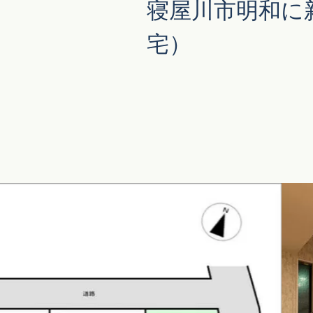
寝屋川市明和に
オーナー様専用アプリ
とことん土地探し
ブライト
中古一戸建て
宅）