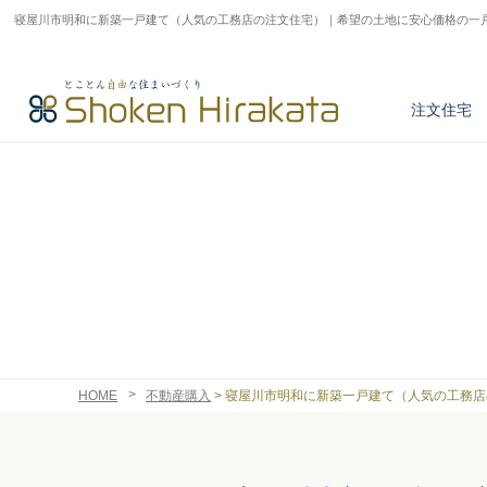
寝屋川市明和に新築一戸建て（人気の工務店の注文住宅）｜希望の土地に安心価格の一
注文住宅
アフターサービス
とことん正しい家づくり
商品紹介
注文住宅実例
不動産情報検索
HOME
不動産購入
>
寝屋川市明和に新築一戸建て（人気の工務店