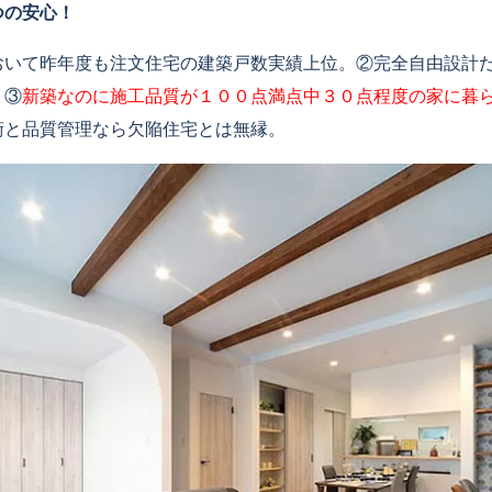
つの安心！
おいて昨年度も注文住宅の建築戸数実績上位。②完全自由設計
。③
新築なのに施工品質が１００点満点中３０点程度の家に暮
術と品質管理なら欠陥住宅とは無縁。