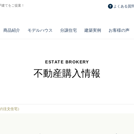
戸建てをご提案！
よくある質
商品紹介
モデルハウス
分譲住宅
建築実例
お客様の声
ESTATE BROKERY
不動産購入情報
長期メンテナンス計画
おうちポイント
修繕費積立制度
とことん自由設計
ノウブル
リフォーム・
新築一戸建て
百点品質の施工力
リベルテ
造作・設備・
土地
とことん安い注文
プルミエ
お勧め物件
リノベーション実例
タイプ別空間実例
の注文住宅）