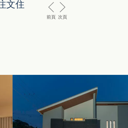
注文住
前頁
次頁