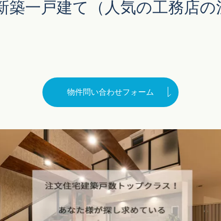
新築一戸建て（人気の工務店の
メンテナンスお問い合わ
正しい家づくりの流れ
中古マンション
注文住宅Q&A
完売物件アーカイブ
せ
物件問い合わせフォーム