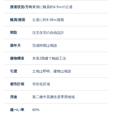
接道状況/方向
東側に幅員約4.9ｍの公道
幅員/接面
公道に約9.38ｍ接面
間取
注文住宅の自由設計
築年月
完成時期は相談
建物構造
木造2階建て軸組工法
引渡
土地は即時、建物は相談
都市計画
市街化区域
用途
第二種中高層住居専用地域
建ぺい率
60%