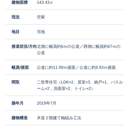
建物面積
143.43㎡
現況
空家
地目
宅地
接道状況/方向
北側に幅員約6ｍの公道／西側に幅員約67ｍの
公道
幅員/接面
公道に約11.99ｍ接面／公道に約9.93ｍ接面
間取
二世帯住宅（LDK×2、居室×3、納戸×1、バスル
ーム×2，洗面室×2、トイレ×2）
築年月
2019年7月
建物構造
木造２階建て軸組み工法