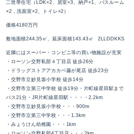
二世帯住宅（LDK×2、居室×3、納戸×1、バスルーム
×2，洗面室×2、トイレ×2）
価格4180万円
敷地面積244.35㎡、延床面積143.43㎡ 2LLDDKKS
近隣にはスーパー・コンビニ等の買い物施設が充実
・ローソン交野私部４丁目店 徒歩26分
・ドラッグストアアカカベ藤が尾店 徒歩23分
・交野市立妙見坂小学校 徒歩14分
・交野市立第三中学校 徒歩19分・片町線星田駅まで
バス21分・JR片町線星田駅・・・・2.2km
・交野市立妙見坂小学校・・・900m
・交野市立第三中学校・・・1.3km
・みょうけん幼稚園・・・1km
・ローソン交野私部4丁目店・・・2km