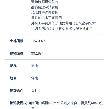
建物瑕疵担保保険
建築確認申請費用
現場維持管理費用
屋外給排水工事費用
外構工事費用等が他に費用として必要です
※調査内容により異なる場合があります
土地面積
124.09㎡
建物面積
99.18㎡
現況
更地
地目
宅地
建築条件
なし
接道状況/方向
南側に幅員約6ｍの公道／東側に幅員約4ｍの公
道