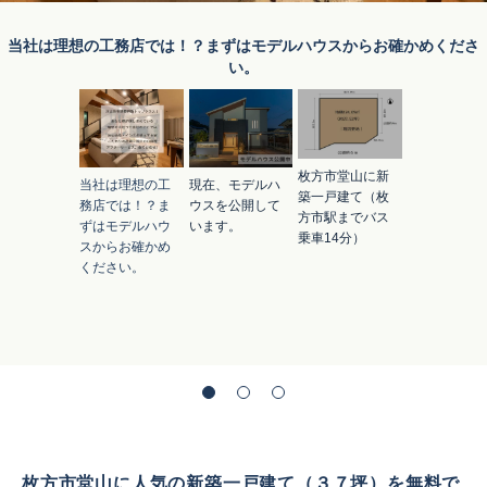
当社は理想の工務店では！？まずはモデルハウスからお確かめくださ
い。
枚方市堂山に新
当社は理想の工
現在、モデルハ
築一戸建て（枚
務店では！？ま
ウスを公開して
方市駅までバス
ずはモデルハウ
います。
乗車14分）
スからお確かめ
ください。
枚方市堂山
に人気の新築一戸建て（３７坪）を無料で