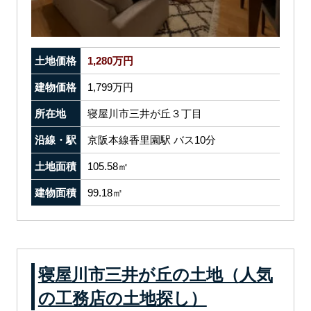
土地価格
1,280万円
建物価格
1,799万円
所在地
寝屋川市三井が丘３丁目
沿線・駅
京阪本線香里園駅 バス10分
土地面積
105.58㎡
建物面積
99.18㎡
寝屋川市三井が丘の土地（人気
の工務店の土地探し）