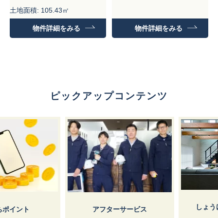
土地面積: 105.43㎡
建物面積: 99.18㎡
物件詳細をみる
物件詳細をみる
ピックアップコンテンツ
しょうけ
イント
アフターサービス