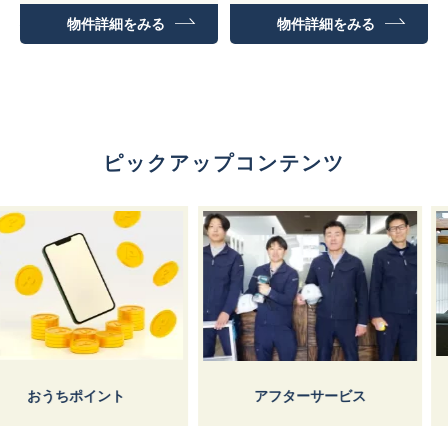
建物面積: 99.18㎡
物件詳細をみる
物件詳細をみる
ピックアップコンテンツ
しょうけ
イント
アフターサービス