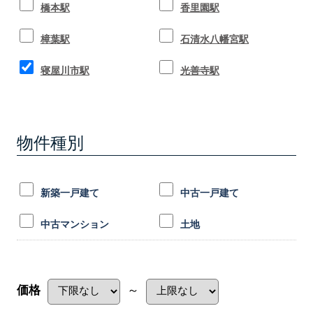
橋本駅
香里園駅
樟葉駅
石清水八幡宮駅
寝屋川市駅
光善寺駅
物件種別
新築一戸建て
中古一戸建て
中古マンション
土地
価格
～