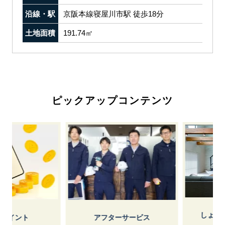
沿線・駅
京阪本線寝屋川市駅 徒歩18分
土地面積
191.74㎡
ピックアップコンテンツ
しょうけ
イント
アフターサービス