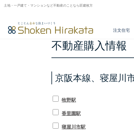
HOME
>
不動産購入情報
>
京阪本線
土地・一戸建て・マンションなど不動産のことなら匠建枚方
注文住宅
ESTATE BROKERY
不動産購入情報
京阪本線、寝屋川
アフターサービス
とことん正しい家づくり
商品紹介
注文住宅実例
不動産情報検索
牧野駅
香里園駅
寝屋川市駅