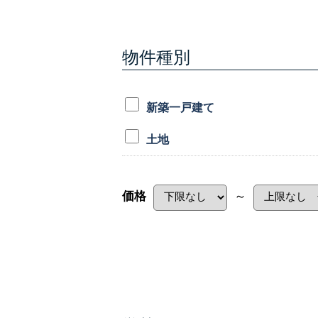
オーナー様専用アプリ
とことん土地探し
ブライト
中古一戸建て
物件種別
新築一戸建て
土地
価格
～