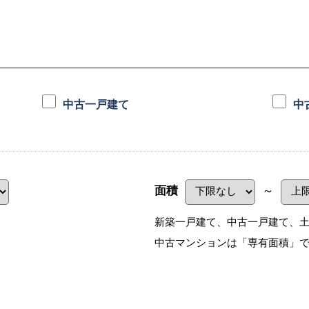
メンテナンスお問い合わ
正しい家づくりの流れ
中古マンション
注文住宅Q&A
完売物件アーカイブ
せ
中古一戸建て
中
面積
～
新築一戸建て、中古一戸建て、
中古マンションは「専有面積」