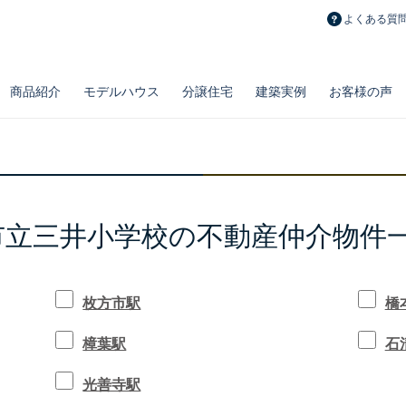
よくある質
商品紹介
モデルハウス
分譲住宅
建築実例
お客様の声
市立三井小学校の不動産仲介物件
長期メンテナンス計画
おうちポイント
修繕費積立制度
とことん自由設計
ノウブル
リフォーム・
新築一戸建て
百点品質の施工力
リベルテ
造作・設備・
土地
とことん安い注文
プルミエ
お勧め物件
リノベーション実例
タイプ別空間実例
枚方市駅
橋
樟葉駅
石
光善寺駅