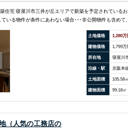
築住宅 寝屋川市三井が丘エリアで新築を予定されている
ている物件が条件にあわない場合･･･非公開物件も含めて、
土地価格
1,280
建物価格
1,799
所在地
寝屋川
沿線・駅
京阪本線
土地面積
105.58
建物面積
99.18㎡
地（人気の工務店の