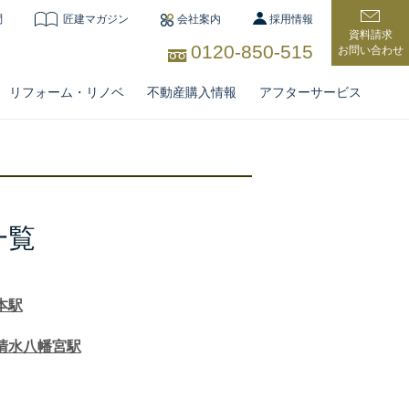
問
匠建マガジン
会社案内
採用情報
資料請求
0120-850-515
お問い合わせ
リフォーム・リノベ
不動産購入情報
アフターサービス
一覧
住宅
本駅
清水八幡宮駅