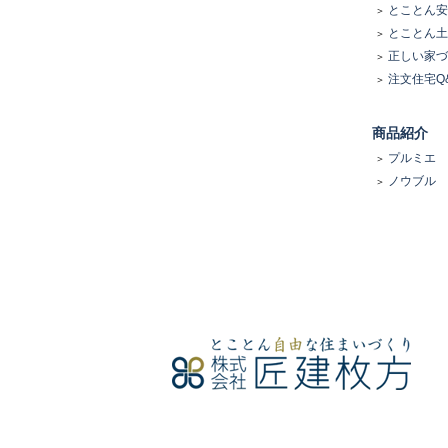
とことん安
とことん土
正しい家づ
注文住宅Q
商品紹介
プルミエ
ノウブル