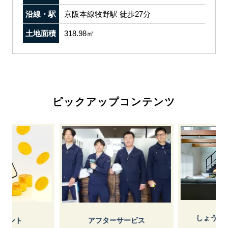
沿線・駅
京阪本線牧野駅 徒歩27分
土地面積
318.98㎡
ピックアップコンテンツ
しょうけ
イント
アフターサービス