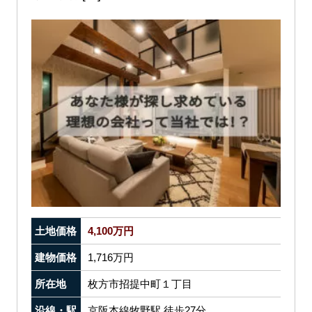
土地価格
4,100万円
建物価格
1,716万円
所在地
枚方市招提中町１丁目
沿線・駅
京阪本線牧野駅 徒歩27分