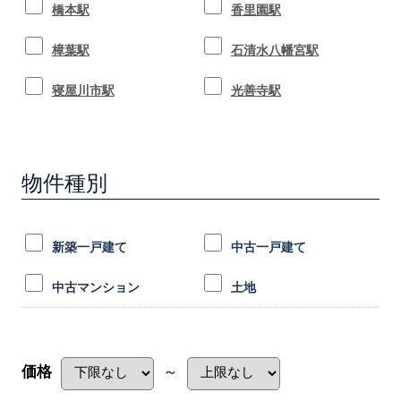
橋本駅
香里園駅
樟葉駅
石清水八幡宮駅
寝屋川市駅
光善寺駅
物件種別
新築一戸建て
中古一戸建て
中古マンション
土地
価格
～