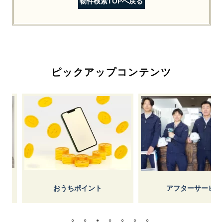
物件検索TOPへ戻る
ピックアップコンテンツ
しょ
うちポイント
アフターサービス