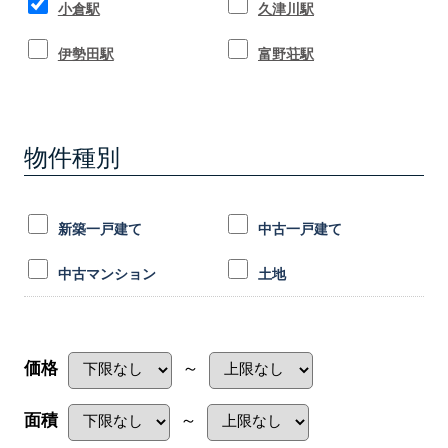
小倉駅
久津川駅
伊勢田駅
富野荘駅
物件種別
新築一戸建て
中古一戸建て
中古マンション
土地
価格
～
面積
～