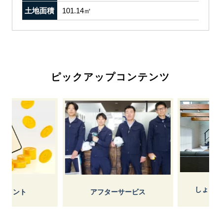
土地面積
101.14㎡
ピックアップコンテンツ
しょうけ
イント
アフターサービス