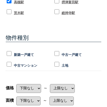
高槻駅
摂津富田駅
茨木駅
総持寺駅
物件種別
新築一戸建て
中古一戸建て
中古マンション
土地
価格
～
面積
～