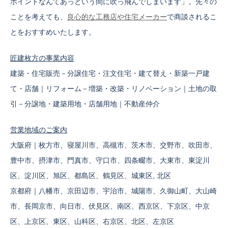
ポイントなんてあっという間に吹っ飛んでしまいます」。先々の
ことを考えても、
良心的な工務店や住宅メーカー
で商談されるこ
とをおすすめいたします。
匠建枚方の事業内容
建築・住宅販売－分譲住宅・注文住宅・建て替え・新築一戸建
て・店舗｜リフォーム－増築・改築・リノベーション｜土地の取
引－分譲地・建築用地・店舗用地｜不動産仲介
営業地域のご案内
大阪府｜枚方市、寝屋川市、高槻市、茨木市、交野市、吹田市、
豊中市、摂津市、門真市、守口市、四条畷市、大東市、東淀川
区、淀川区、旭区、都島区、鶴見区、城東区, 北区
京都府｜八幡市、京田辺市、宇治市、城陽市、久御山町、大山崎
市、長岡京市、向日市、伏見区、南区、西京区、下京区、中京
区、上京区、東区、山科区、右京区、北区、左京区