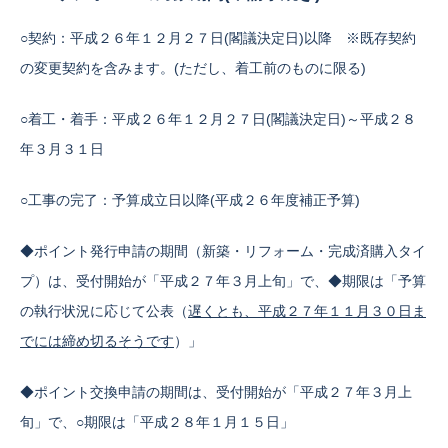
○契約：平成２６年１２月２７日(閣議決定日)以降 ※既存契約
の変更契約を含みます。(ただし、着工前のものに限る)
○着工・着手：平成２６年１２月２７日(閣議決定日)～平成２８
年３月３１日
○工事の完了：予算成立日以降(平成２６年度補正予算)
◆ポイント発行申請の期間（新築・リフォーム・完成済購入タイ
プ）は、受付開始が「平成２７年３月上旬」で、◆期限は「予算
の執行状況に応じて公表（
遅くとも、平成２７年１１月３０日ま
でには締め切るそうです
）」
◆ポイント交換申請の期間は、受付開始が「平成２７年３月上
旬」で、○期限は「平成２８年１月１５日」