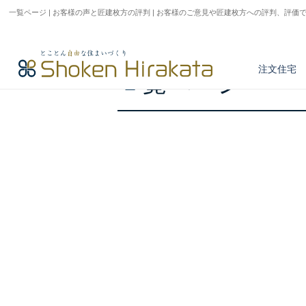
一覧ページ | お客様の声と匠建枚方の評判 | お客様のご意見や匠建枚方への評判、評価
HOME
>
お客様の声
>
一覧ページ
注文住宅
一覧ページ
アフターサービス
とことん正しい家づくり
商品紹介
注文住宅実例
不動産情報検索