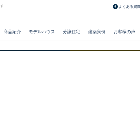
です
よくある質
商品紹介
モデルハウス
分譲住宅
建築実例
お客様の声
長期メンテナンス計画
おうちポイント
修繕費積立制度
とことん自由設計
ノウブル
リフォーム・
新築一戸建て
百点品質の施工力
リベルテ
造作・設備・
土地
とことん安い注文
プルミエ
お勧め物件
リノベーション実例
タイプ別空間実例