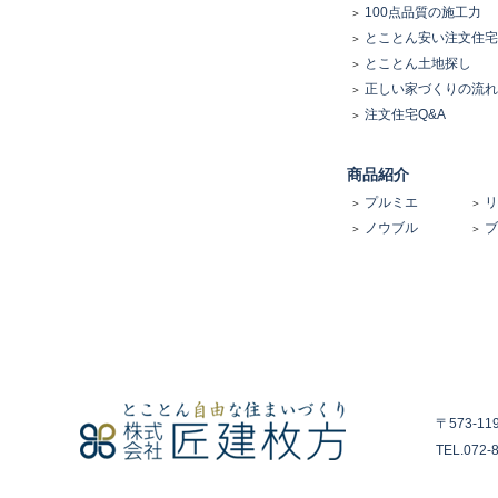
100点品質の施工力
とことん安い注文住宅
とことん土地探し
正しい家づくりの流れ
注文住宅Q&A
商品紹介
プルミエ
リ
ノウブル
ブ
〒573-1
TEL.072-