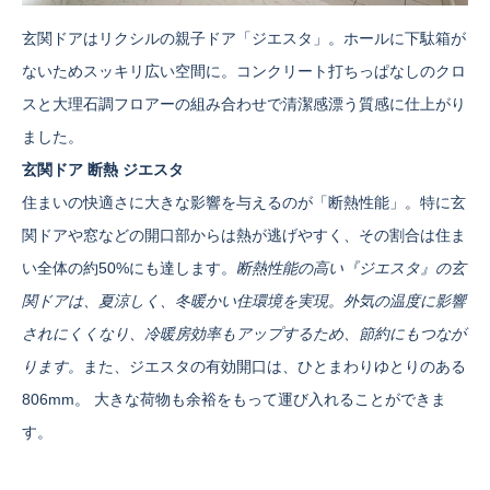
玄関ドアはリクシルの親子ドア「ジエスタ」。ホールに下駄箱が
ないためスッキリ広い空間に。コンクリート打ちっぱなしのクロ
スと大理石調フロアーの組み合わせで清潔感漂う質感に仕上がり
ました。
玄関ドア 断熱 ジエスタ
住まいの快適さに大きな影響を与えるのが「断熱性能」。特に玄
関ドアや窓などの開口部からは熱が逃げやすく、その割合は住ま
い全体の約50%にも達します。
断熱性能の高い『ジエスタ』の玄
関ドアは、夏涼しく、冬暖かい住環境を実現。外気の温度に影響
されにくくなり、冷暖房効率もアップするため、節約にもつなが
ります。
また、ジエスタの有効開口は、ひとまわりゆとりのある
806mm。 大きな荷物も余裕をもって運び入れることができま
す。