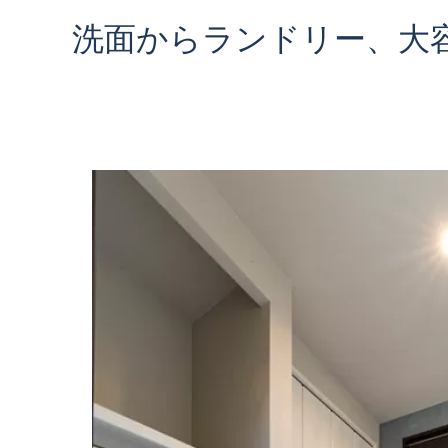
オーナー様専用アプリ
とことん土地探し
ブライト
中古一戸建て
洗面からランドリー、大