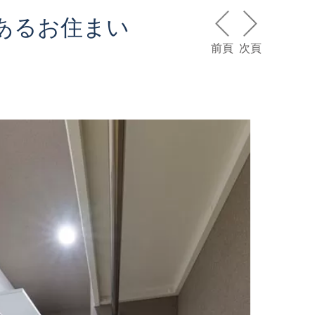
あるお住まい
前頁
次頁