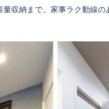
正しい家づくりの流れ
中古マンション
注文住宅Q&A
完売物件アーカイブ
容量収納まで。家事ラク動線の