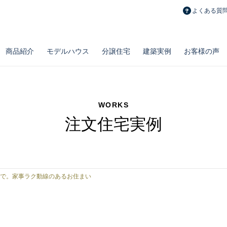
よくある質
商品紹介
モデルハウス
分譲住宅
建築実例
お客様の声
WORKS
注文住宅実例
長期メンテナンス計画
おうちポイント
修繕費積立制度
とことん自由設計
ノウブル
リフォーム・
新築一戸建て
百点品質の施工力
リベルテ
造作・設備・
土地
とことん安い注文
プルミエ
お勧め物件
リノベーション実例
タイプ別空間実例
で。家事ラク動線のあるお住まい