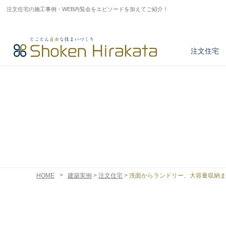
注文住宅の施工事例・WEB内覧会をエピソードを加えてご紹介！
注文住宅
アフターサービス
とことん正しい家づくり
商品紹介
注文住宅実例
不動産情報検索
HOME
建築実例
>
注文住宅
>
洗面からランドリー、大容量収納ま