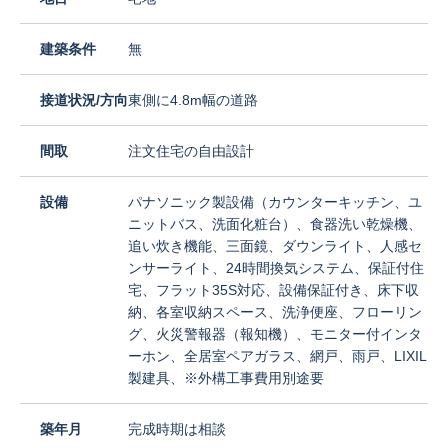
建築条件
無
接道状況/方向
東側に4.8m幅の道路
間取
注文住宅の自由設計
設備
パナソニック製設備（カウンターキッチン、ユ
ニットバス、洗面化粧台）、食器洗い乾燥機、
追い炊き機能、三面鏡、ダウンライト、人感セ
ンサーライト、24時間換気システム、保証付住
宅、フラット35S対応、設備保証付き、床下収
納、各室収納スペース、洗浄便座、フローリン
グ、火災警報器（報知機）、モニター付インタ
ーホン、全居室ペアガラス、網戸、雨戸、LIXIL
製建具、※外構工事費用別途要
築年月
完成時期は相談