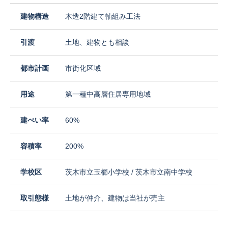
建物構造
木造2階建て軸組み工法
引渡
土地、建物とも相談
都市計画
市街化区域
用途
第一種中高層住居専用地域
建ぺい率
60%
容積率
200%
学校区
茨木市立玉櫛小学校 / 茨木市立南中学校
取引態様
土地が仲介、建物は当社が売主