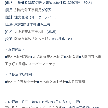
[価格] 土地価格3650万円／建物本体価格1329万円（税込）
[費用]
別途付帯工事費用
が必要
[設計] 注文住宅（オーダーメイド）
[工法] 木造2階建て軸組み工法
[住所]
大阪府茨木市玉水町
（地図）
[交通]
阪急京都線「茨木市駅」
から徒歩13分
＜近隣施設＞
■
茨木水尾郵便局
■
スギ薬局 茨木水尾店
■
水尾公園
■
大阪府茨木市
玉水町１周辺のスーパーマーケット
＜学校及び幼稚園＞
■
茨木市立玉櫛小学校
■
茨木市立南中学校
■
水尾保育園
この戸建て住宅（建物）が他では手に入らない理由
匠建枚方のオーダーメイドの注文住宅
は、大阪の工務店のなか