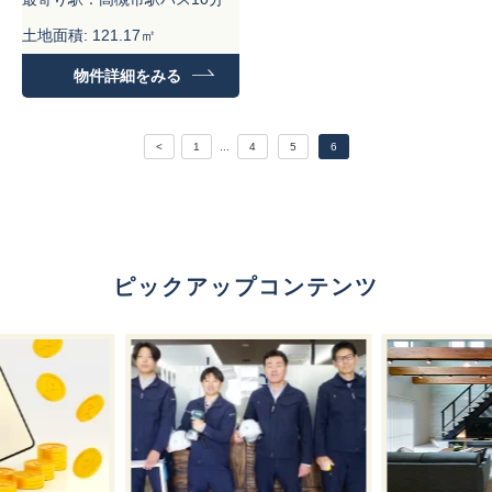
土地面積: 121.17㎡
建物面積：99.18㎡
物件詳細をみる
<
1
...
4
5
6
ピックアップコンテンツ