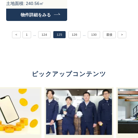
土地面積: 240.56㎡
建物面積：99.18㎡
物件詳細をみる
<
1
...
124
125
126
...
130
最後
>
ピックアップコンテンツ