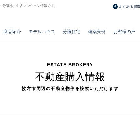
・分譲地、中古マンション情報です。
よくある質
商品紹介
モデルハウス
分譲住宅
建築実例
お客様の声
ESTATE BROKERY
不動産購入情報
枚方市周辺の不動産物件を検索いただけます
長期メンテナンス計画
おうちポイント
修繕費積立制度
とことん自由設計
ノウブル
リフォーム・
新築一戸建て
百点品質の施工力
リベルテ
造作・設備・
土地
とことん安い注文
プルミエ
お勧め物件
リノベーション実例
タイプ別空間実例