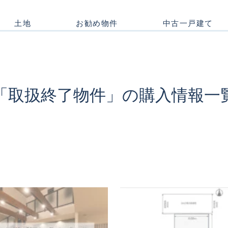
メンテナンスお問い合わ
正しい家づくりの流れ
中古マンション
注文住宅Q&A
完売物件アーカイブ
せ
土地
お勧め物件
中古一戸建て
「取扱終了物件」の購入情報一