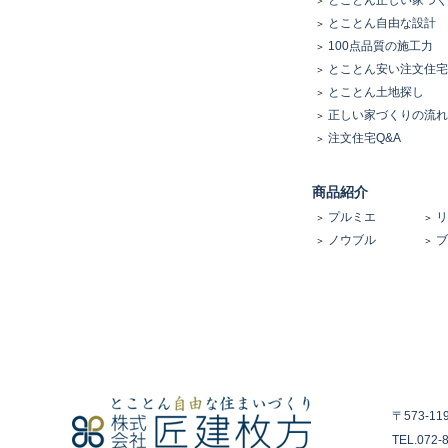
とことん正しい家づく
とことん自由な設計
100点品質の施工力
とことん安い注文住宅
とことん土地探し
正しい家づくりの流れ
注文住宅Q&A
商品紹介
プルミエ
リ
ノウブル
ブ
〒573-1
TEL.072-