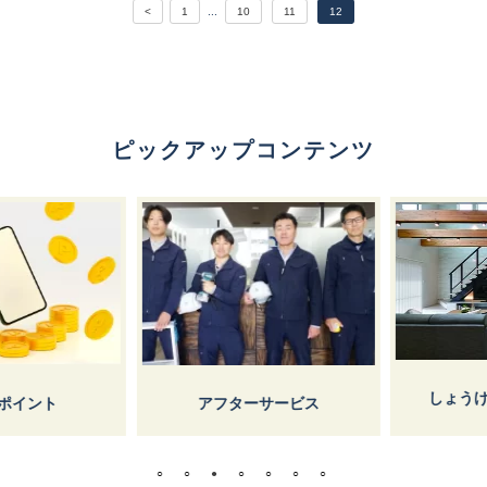
<
1
...
10
11
12
ピックアップコンテンツ
しょうけ
イント
アフターサービス