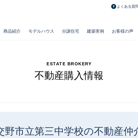
よくある質
商品紹介
モデルハウス
分譲住宅
建築実例
お客様の声
ESTATE BROKERY
不動産購入情報
長期メンテナンス計画
おうちポイント
修繕費積立制度
とことん自由設計
ノウブル
リフォーム・
新築一戸建て
百点品質の施工力
リベルテ
造作・設備・
土地
とことん安い注文
プルミエ
お勧め物件
リノベーション実例
タイプ別空間実例
交野市立第三中学校の不動産仲