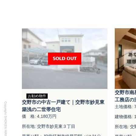
交野市南
お勧め物件
工務店の
交野市の中古一戸建て｜交野市妙見東
土地価格: 
築浅の二世帯住宅
価 格: 4,180万円
建物価格: 1
所在地: 交野市妙見東３丁目
所在地: 