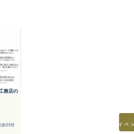
工務店の
見学会&イベント
歩23分