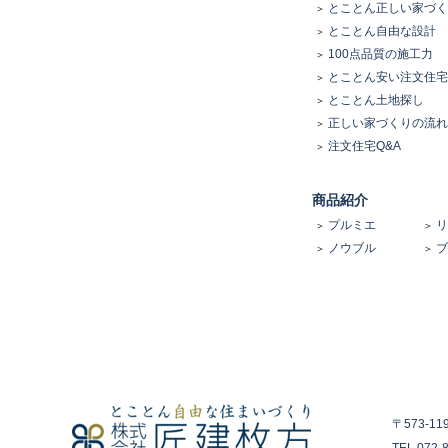
とことん正しい家づく
とことん自由な設計
100点品質の施工力
とことん安い注文住宅
とことん土地探し
正しい家づくりの流れ
注文住宅Q&A
商品紹介
プルミエ
リ
ノウブル
ブ
〒573-1