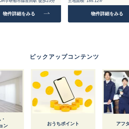
JR学研都市線星田駅 徒歩23分
土地面積: 185.12㎡
85.12㎡
物件詳細をみる
物件詳細をみる
9.18㎡
ピックアップコンテンツ
しょうけ
ント
アフターサービス