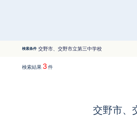
オーナー様専用アプリ
とことん土地探し
ブライト
中古一戸建て
交野市、交野市立第三中学校
検索条件
3
検索結果
件
交野市、