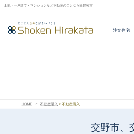
土地・一戸建て・マンションなど不動産のことなら匠建枚方
注文住宅
アフターサービス
とことん正しい家づくり
商品紹介
注文住宅実例
不動産情報検索
HOME
不動産購入
>
不動産購入
交野市、