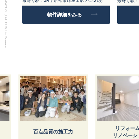
Copyright SHOKEN HIRAKATA Co.,Ltd. All Rights Reserved.
最寄り駅：JR学研都市線星田駅 バス21分
最寄り駅：
土地面積: 244.35㎡
土地面積: 1
物件詳細をみる
建物面積: 143.43㎡
建物面積: 9
リフォーム・
おうちポイ
リノベーション