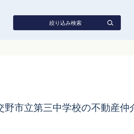
メンテナンスお問い合わ
正しい家づくりの流れ
中古マンション
注文住宅Q&A
完売物件アーカイブ
せ
絞り込み検索
交野市立第三中学校の不動産仲