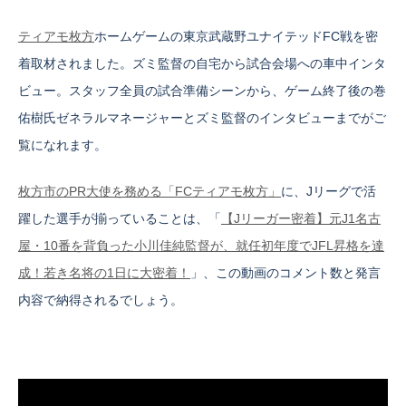
ティアモ枚方
ホームゲームの東京武蔵野ユナイテッドFC戦を密
着取材されました。ズミ監督の自宅から試合会場への車中インタ
ビュー。スタッフ全員の試合準備シーンから、ゲーム終了後の巻
佑樹氏ゼネラルマネージャーとズミ監督のインタビューまでがご
覧になれます。
枚方市のPR大使を務める「FCティアモ枚方」
に、Jリーグで活
躍した選手が揃っていることは、「
【Jリーガー密着】元J1名古
屋・10番を背負った小川佳純監督が、就任初年度でJFL昇格を達
成！若き名将の1日に大密着！
」、この動画のコメント数と発言
内容で納得されるでしょう。