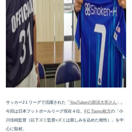
サッカーJ１リーグで活躍された「
YouTuberの那須大亮さん
」。
今回は日本フットボールリーグ現在４位。
FC Tiamo枚方
の「小
川佳純監督（以下ズミ監督=ズミは親しみを込めた相性）」を中
心に取材。