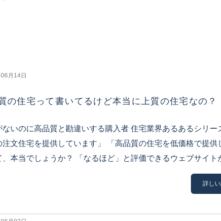
メンテナンスお問い合わ
正しい家づくりの流れ
中古マンション
注文住宅Q&A
完売物件アーカイブ
せ
年06月14日
質の住宅って書いてるけど本当に上質の住宅なの？
がないのに高品質と勘違いする購入者 住宅業界あるあるシリー
の注文住宅を提供しています」 「高品質の住宅を低価格で提供
て、本当でしょうか？ 「なるほど」と評価できるウェブサイトが 
詳しい