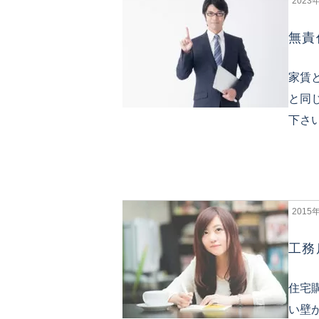
2023
無責
家賃
と同
下さ
2015
工務
住宅
い壁