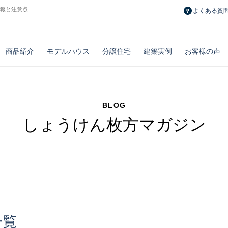
情報と注意点
よくある質
商品紹介
モデルハウス
分譲住宅
建築実例
お客様の声
BLOG
しょうけん枚方マガジン
長期メンテナンス計画
おうちポイント
修繕費積立制度
とことん自由設計
ノウブル
リフォーム・
新築一戸建て
百点品質の施工力
リベルテ
造作・設備・
土地
とことん安い注文
プルミエ
お勧め物件
リノベーション実例
タイプ別空間実例
一覧