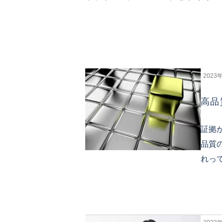
オーナー様専用アプリ
とことん土地探し
ブライト
中古一戸建て
2023
高品
証拠
品質
れっ