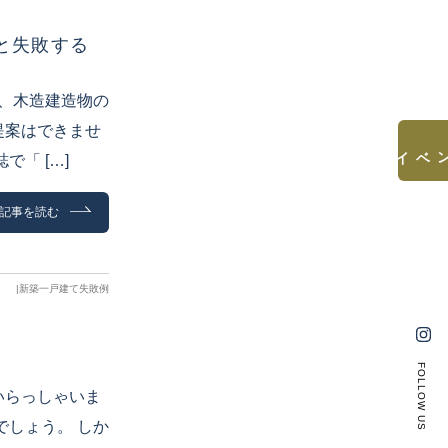
と失敗する
は、木造建造物の
提案はできませ
見学会&イベント
「 […]
記事を読む
|
新築一戸建て失敗例
FOLLOW US
いらっしゃいま
でしょう。 しか