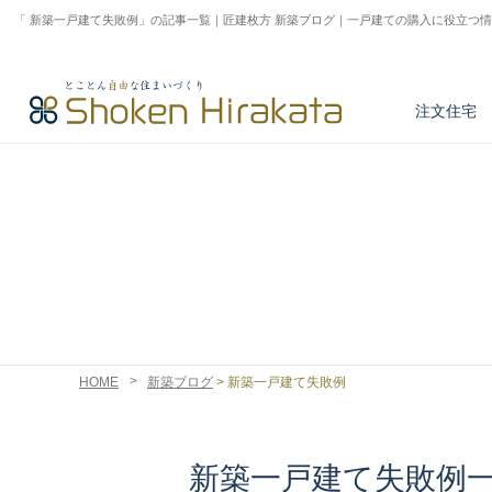
「 新築一戸建て失敗例」の記事一覧｜匠建枚方 新築ブログ｜一戸建ての購入に役立つ
注文住宅
アフターサービス
とことん正しい家づくり
商品紹介
注文住宅実例
不動産情報検索
HOME
新築ブログ
>
新築一戸建て失敗例
新築一戸建て失敗例