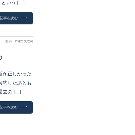
いう […]
記事を読む
|
新築一戸建て失敗例
う
断が正しかった
契約したあとも
の […]
記事を読む