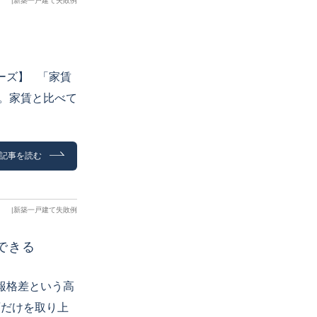
|
新築一戸建て失敗例
ーズ】 「家賃
円。家賃と比べて
記事を読む
|
新築一戸建て失敗例
できる
報格差という高
面だけを取り上