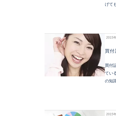
げて
2015
買付
買付
てい
の知
2015