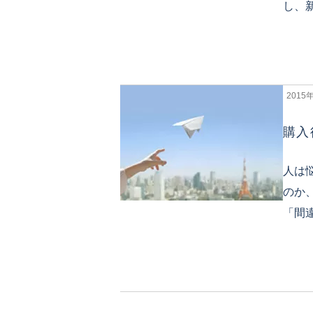
し、
2015
購入
人は
のか
「間