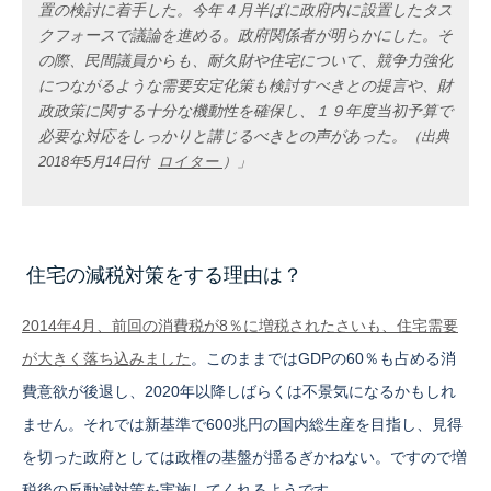
置の検討に着手した。今年４月半ばに政府内に設置したタス
クフォースで議論を進める。政府関係者が明らかにした。そ
の際、民間議員からも、耐久財や住宅について、競争力強化
につながるような需要安定化策も検討すべきとの提言や、財
政政策に関する十分な機動性を確保し、１９年度当初予算で
必要な対応をしっかりと講じるべきとの声があった。
（出典
」
2018年5月14日付
ロイター
）
住宅の減税対策をする理由は？
2014年4月、前回の消費税が8％に増税されたさいも、住宅需要
が大きく落ち込みました
。このままではGDPの60％も占める消
費意欲が後退し、2020年以降しばらくは不景気になるかもしれ
ません。それでは新基準で600兆円の国内総生産を目指し、見得
を切った政府としては政権の基盤が揺るぎかねない。ですので増
税後の反動減対策を実施してくれるようです。