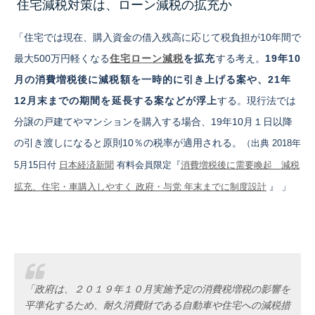
住宅減税対策は、ローン減税の拡充か
「住宅では現在、購入資金の借入残高に応じて税負担が10年間で
最大500万円軽くなる
住宅ローン減税
を拡充
する考え。
19年10
月の消費増税後に減税額を一時的に引き上げる案や、21年
12月末までの期間を延長する案などが浮上
する。現行法では
分譲の戸建てやマンションを購入する場合、19年10月１日以降
の引き渡しになると原則10％の税率が適用される。
（出典 2018年
5月15日付
日本経済新聞
有料会員限定『
消費増税後に需要喚起 減税
」
拡充、住宅・車購入しやすく 政府・与党 年末までに制度設計
』
「政府は、２０１９年１０月実施予定の消費税増税の影響を
平準化するため、耐久消費財である自動車や住宅への減税措