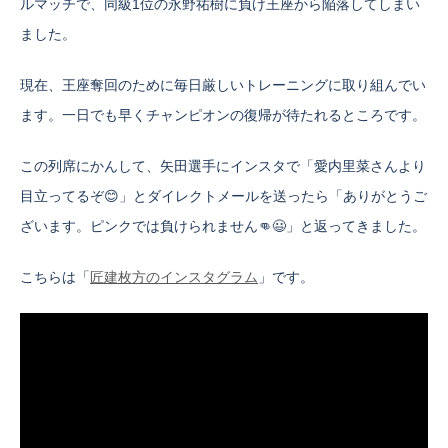
ルマッチで、同級1位の永野祐樹に負け王座から陥落してしまい
ました。
現在、王座奪回のために毎日厳しいトレーニングに取り組んでい
ます。一日でも早くチャンピオンの復帰が待たれるところです。
この列席にかんして、矢田選手にインスタで「愛内里菜さんより
目立ってるぞ😊」とダイレクトメールを送ったら「ありがとうご
ざいます。ピンクでは負けられません👊😃」と返ってきました。
こちらは「
匠建枚方のインスタグラム
」です。