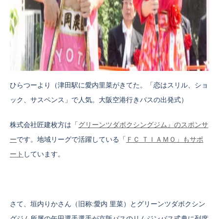
ひらつーより（津田駅に愛内里菜がきてた。「恋はスリル、ショ
ック、サスペンス」で人気。大阪空港行きバスの出発式）
株式会社匠建枚方は「
グリーンツダボクシングジム』のスポンサ
ー
です。地域リーグで活躍している「
ＦＣ ＴＩＡＭＯ」もサポ
ート
しています。
さて、垣内りかさん（旧称:愛内 里菜）とグリーンツダボクシン
グジム所属の矢田選手選手が京阪バスのリムジンバス式典に列席