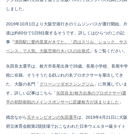
しました。
2019年10月1日より大阪空港行きのリムジンバスが運行開始。片
道は約60分で1日8往復するそうです。詳しくはひらつのこの記
事『
津田駅に愛内里菜がきてた。「恋はスリル、ショック、サス
ペンス」で人気。大阪空港行きバスの出発式
』をご覧ください。
矢田良太選手は、枚方市長尾出身で28歳。長尾小学校、長尾中学
校に在籍。そうそうたる顔ぶれの名プロボクサーを輩出してき
た、大阪の名門「
グリーンツダボクシングジム
」に所属していま
す。詳しい記事はこちら「
矢田良太(枚方出身のプロボクサー)選
手の初防衛戦のメインスポンサーに匠建枚方が決まりました
」
残念ながら
元チャンピオンの矢田選手
は、2019年4月21日に大阪
府立体育会館第2競技場でおこなわれた日本ウェルター級タイト